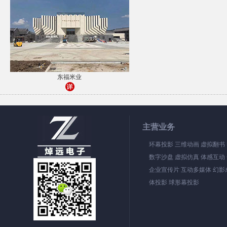
东福米业
主营业务
环幕投影 三维动画 虚拟翻书
数字沙盘 虚拟仿真 体感互动
企业宣传片 互动多媒体 幻影成
体投影 球形幕投影