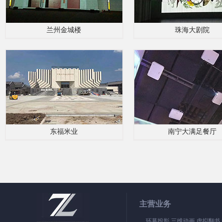
兰州金城楼
珠海大剧院
东福米业
南宁大满足餐厅
主营业务
环幕投影 三维动画 虚拟翻书